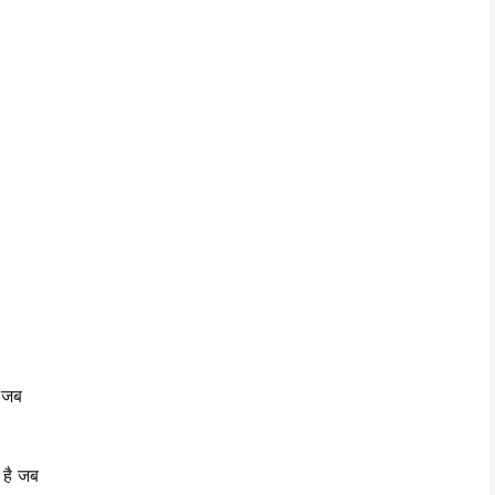
ि जब
 है जब