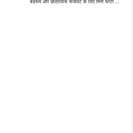
बेडरूम और छात्रावास सजावट के लिए मिनी फोटो वॉल लेआउट विचार और सुझाव