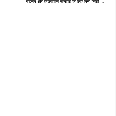
बेडरूम और छात्रावास सजावट के लिए मिनी फोटो वॉल लेआउट विचार और सुझाव