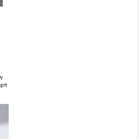
 W
़ाने