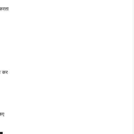
 करता
ेप कर
किए