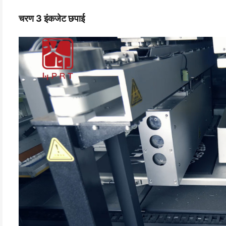
चरण 3 इंकजेट छपाई