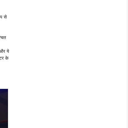
प से
्चित
और ये
टर के