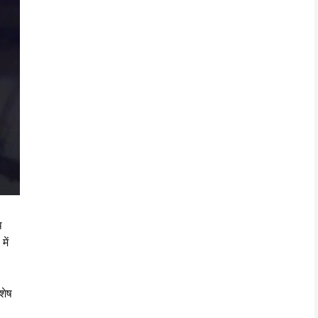
थ
ें
शेष