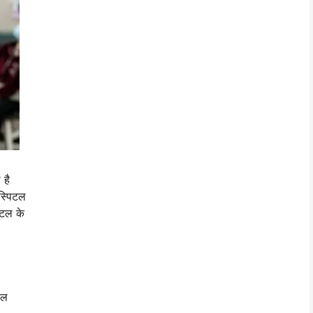
 है
ोस्पिटल
िटल के
बल