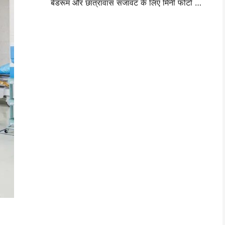
बेडरूम और छात्रावास सजावट के लिए मिनी फोटो वॉल लेआउट विचार और सुझाव