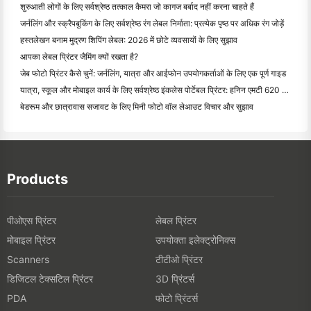
शुरुआती लोगों के लिए सर्वश्रेष्ठ तत्काल कैमरा जो कागज बर्बाद नहीं करना चाहते हैं
जर्नलिंग और स्क्रैपबुकिंग के लिए सर्वश्रेष्ठ रंग लेबल निर्माता: प्रत्येक पृष्ठ पर अधिक रंग जोड़ें
हस्तलेखन बनाम मुद्रण शिपिंग लेबल: 2026 में छोटे व्यवसायों के लिए सुझाव
आपका लेबल प्रिंटर जैमिंग क्यों रखता है?
जेब फोटो प्रिंटर कैसे चुनें: जर्नलिंग, यात्रा और आईफोन उपयोगकर्ताओं के लिए एक पूर्ण गाइड
यात्रा, स्कूल और मोबाइल कार्य के लिए सर्वश्रेष्ठ इंकलेस पोर्टेबल प्रिंटर: हनिन एमटी 620 प्रो समीक्षा
बेडरूम और छात्रावास सजावट के लिए मिनी फोटो वॉल लेआउट विचार और सुझाव
Products
पीओएस प्रिंटर
लेबल प्रिंटर
मोबाइल प्रिंटर
उपयोक्ता इलेक्ट्रोनिक्स
टीटीओ प्रिंटर
Scanners
डिजिटल टेक्सटिल प्रिंटर
3D प्रिंटर्स
फोटो प्रिंटर्स
PDA