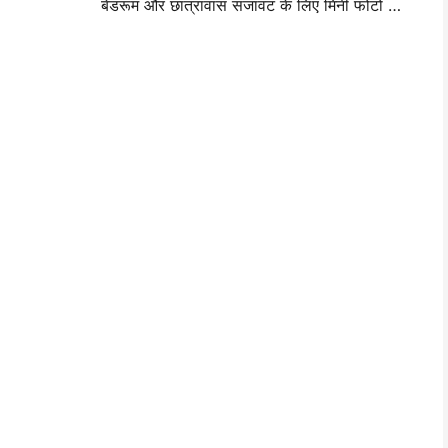
बेडरूम और छात्रावास सजावट के लिए मिनी फोटो वॉल लेआउट विचार और सुझाव