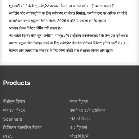
शुरुआती लोगों के लिए सर्वश्रेष्ठ तत्काल कैमरा जो कागज बर्बाद नहीं करना चाहते हैं
जर्नलिंग और स्क्रैपबुकिंग के लिए सर्वश्रेष्ठ रंग लेबल निर्माता: प्रत्येक पृष्ठ पर अधिक रंग जोड़ें
हस्तलेखन बनाम मुद्रण शिपिंग लेबल: 2026 में छोटे व्यवसायों के लिए सुझाव
आपका लेबल प्रिंटर जैमिंग क्यों रखता है?
जेब फोटो प्रिंटर कैसे चुनें: जर्नलिंग, यात्रा और आईफोन उपयोगकर्ताओं के लिए एक पूर्ण गाइड
यात्रा, स्कूल और मोबाइल कार्य के लिए सर्वश्रेष्ठ इंकलेस पोर्टेबल प्रिंटर: हनिन एमटी 620 प्रो समीक्षा
बेडरूम और छात्रावास सजावट के लिए मिनी फोटो वॉल लेआउट विचार और सुझाव
Products
पीओएस प्रिंटर
लेबल प्रिंटर
मोबाइल प्रिंटर
उपयोक्ता इलेक्ट्रोनिक्स
टीटीओ प्रिंटर
Scanners
डिजिटल टेक्सटिल प्रिंटर
3D प्रिंटर्स
फोटो प्रिंटर्स
PDA