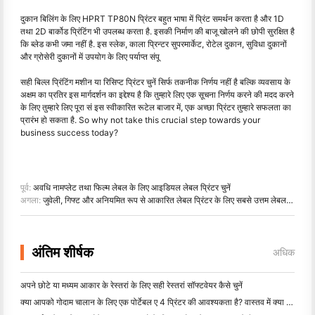
दुकान बिलिंग के लिए HPRT TP80N प्रिंटर बहुत भाषा में प्रिंट समर्थन करता है और 1D
तथा 2D बार्कोड प्रिंटिंग भी उपलब्ध करता है. इसकी निर्माण की बाजू खोलने की छोपी सुरक्षित है
कि ब्लेड कभी जमा नहीं है. इस स्लेक, काला प्रिन्टर सुपरमार्केट, रोटेल दुकान, सुविधा दुकानों
और ग्रोसेरी दुकानों में उपयोग के लिए पर्याप्त संपू
सही बिल्ल प्रिंटिंग मशीन या रिसिप्ट प्रिंटर चुनें सिर्फ तकनीक निर्णय नहीं है बल्कि व्यवसाय के
अक्षम का प्रतिर इस मार्गदर्शन का इद्देश्य है कि तुम्हारे लिए एक सूचना निर्णय करने की मदद करने
के लिए तुम्हारे लिए पूरा सं इस स्वीकारित रूटेल बाजार में, एक अच्छा प्रिंटर तुम्हारे सफलता का
प्रारंभ हो सकता है. So why not take this crucial step towards your
business success today?
पूर्व:
अवधि नामप्लेट तथा फिल्म लेबल के लिए आइडियल लेबल प्रिंटर चुनें
अगला:
जुवेली, गिफ्ट और अनियमित रूप से आकारित लेबल प्रिंटर के लिए सबसे उत्तम लेबल प्रिंटर चुनें
अंतिम शीर्षक
अधिक
अपने छोटे या मध्यम आकार के रेस्तरां के लिए सही रेस्तरां सॉफ्टवेयर कैसे चुनें
क्या आपको गोदाम चालान के लिए एक पोर्टेबल ए 4 प्रिंटर की आवश्यकता है? वास्तव में क्या काम करता है