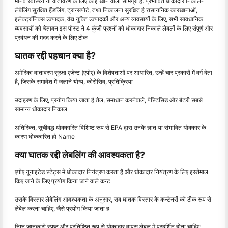
मानव स्वास्थ्य या वातावरण के लिए कोई खाने वाला सामग्री है. प्रभावित धोकादार निकालन
लेबेलिंग सुरक्षित हैंडलिंग, ट्रान्सपोर्ट, तथा निकालना सुरक्षित है रासायनिक कारखानाओं,
इलेक्ट्रॉनिक्स उत्पादक, वैद्य युक्ति उत्पादकों और अन्य व्यवसायों के लिए, सभी सावधानिक
व्यवसायों को चेतावन इस पोस्ट ने 4 कुंजी प्रश्नों को धोकादार निकाले लेबलों के लिए संपूर्ण और
प्रबंधन की मदद करने के लिए ठीक
घातक रद्दी पहचान क्या है?
अमेरिका वातावरण सुरक्षा एजेन्ट (एपीए) के विशेषताओं पर आधारित, उन्हें चार प्रकारों में वर्ग देता
है, जिसके समावेश में जलाने योग्य, कोरोसिव, प्रतिक्रिया
उदाहरण के लिए, प्रयोग किया जाता है तेल, समाधान करनेवाले, पेस्टिसिड और बैटरी सबसे
सामान्य धोकादार निकाल
अतिरिक्त, सूचीबद्ध धोक्कारित विशिष्ट रूप से EPA द्वारा उनके ज्ञात या संभावित धोक्कार के
कारण धोक्कारित हो Name
क्या घातक रद्दी लेबलिंग की आवश्यकता है?
एपीए यूनाइटेड स्टेट्स में धोकादार नियंत्रण करता है और धोकादार नियंत्रण के लिए इस्तेमाल
किए जाने के लिए प्रयोग किया जाने वाले कन्ट
उसके विस्तार लेबेलिंग आवश्यकता के अनुसार, सब घातक विस्तार के कन्टेनरों को ठीक रूप से
लेबेल करना चाहिए, जैसे प्रयोग किया जाता ह
निम्न जानकारी स्पष्ट और प्रतिष्ठित रूप से धोकादार वापस लेबल में प्रदर्शित होना चाहिए: