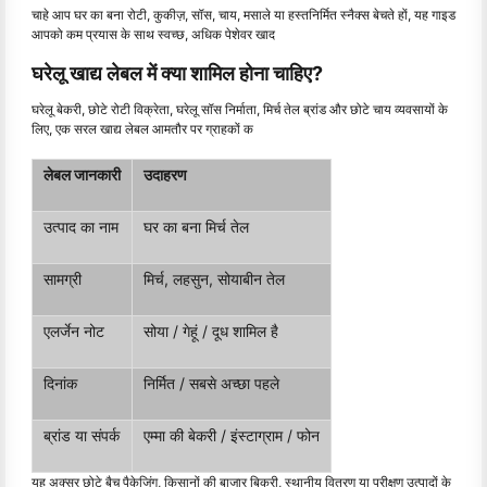
चाहे आप घर का बना रोटी, कुकीज़, सॉस, चाय, मसाले या हस्तनिर्मित स्नैक्स बेचते हों, यह गाइड
आपको कम प्रयास के साथ स्वच्छ, अधिक पेशेवर खाद
घरेलू खाद्य लेबल में क्या शामिल होना चाहिए?
घरेलू बेकरी, छोटे रोटी विक्रेता, घरेलू सॉस निर्माता, मिर्च तेल ब्रांड और छोटे चाय व्यवसायों के
लिए, एक सरल खाद्य लेबल आमतौर पर ग्राहकों क
लेबल जानकारी
उदाहरण
उत्पाद का नाम
घर का बना मिर्च तेल
सामग्री
मिर्च, लहसुन, सोयाबीन तेल
एलर्जेन नोट
सोया / गेहूं / दूध शामिल है
दिनांक
निर्मित / सबसे अच्छा पहले
ब्रांड या संपर्क
एम्मा की बेकरी / इंस्टाग्राम / फोन
यह अक्सर छोटे बैच पैकेजिंग, किसानों की बाजार बिक्री, स्थानीय वितरण या परीक्षण उत्पादों के