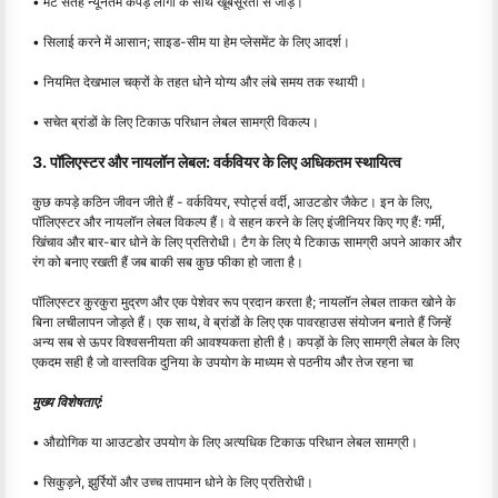
• मैट सतह न्यूनतम कपड़े लोगो के साथ खूबसूरती से जोड़े।
• सिलाई करने में आसान; साइड-सीम या हेम प्लेसमेंट के लिए आदर्श।
• नियमित देखभाल चक्रों के तहत धोने योग्य और लंबे समय तक स्थायी।
• सचेत ब्रांडों के लिए टिकाऊ परिधान लेबल सामग्री विकल्प।
3. पॉलिएस्टर और नायलॉन लेबल: वर्कवियर के लिए अधिकतम स्थायित्व
कुछ कपड़े कठिन जीवन जीते हैं - वर्कवियर, स्पोर्ट्स वर्दी, आउटडोर जैकेट। इन के लिए,
पॉलिएस्टर और नायलॉन लेबल विकल्प हैं। वे सहन करने के लिए इंजीनियर किए गए हैं: गर्मी,
खिंचाव और बार-बार धोने के लिए प्रतिरोधी। टैग के लिए ये टिकाऊ सामग्री अपने आकार और
रंग को बनाए रखती हैं जब बाकी सब कुछ फीका हो जाता है।
पॉलिएस्टर कुरकुरा मुद्रण और एक पेशेवर रूप प्रदान करता है; नायलॉन लेबल ताकत खोने के
बिना लचीलापन जोड़ते हैं। एक साथ, वे ब्रांडों के लिए एक पावरहाउस संयोजन बनाते हैं जिन्हें
अन्य सब से ऊपर विश्वसनीयता की आवश्यकता होती है। कपड़ों के लिए सामग्री लेबल के लिए
एकदम सही है जो वास्तविक दुनिया के उपयोग के माध्यम से पठनीय और तेज रहना चा
मुख्य विशेषताएं:
• औद्योगिक या आउटडोर उपयोग के लिए अत्यधिक टिकाऊ परिधान लेबल सामग्री।
• सिकुड़ने, झुर्रियों और उच्च तापमान धोने के लिए प्रतिरोधी।