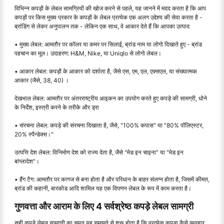
विभिन्न कपड़ों के लेबल सामग्रियों की खोज करने से पहले, यह जानने में मदद करता है कि आप
कपड़ों पर किस मुख्य प्रकार के कपड़ों के लेबल प्रत्येक एक अलग उद्देश्य की सेवा करता है -
ब्रांडिंग से लेकर अनुपालन तक - लेकिन एक साथ, वे आकार देते हैं कि आपका उत्पाद
• मुख्य लेबल: आमतौर पर कॉलर या कमर पर सिलाई, ब्रांड नाम या लोगो दिखाते हुए - ब्रांड
पहचान का मूल। उदाहरण: H&M, Nike, या Uniqlo से लोगो लेबल।
• आकार लेबल: कपड़ों के आकार को दर्शाता है, जैसे एस, एम, एल, एक्सएल, या संख्यात्मक
आकार (जैसे, 38, 40) ।
देखभाल लेबल: आमतौर पर अंतरराष्ट्रीय आइकन का उपयोग करते हुए कपड़े की सामग्री, धोने
के निर्देश, इस्त्री करने के तरीके और ड्रा
• संरचना लेबल: कपड़े की संरचना दिखाता है, जैसे, "100% कपास" या "80% पॉलिएस्टर,
20% स्पैन्डेक्स।"
उत्पत्ति देश लेबल: विनिर्माण देश को राज्य देता है, जैसे "मेड इन चाइना" या "मेड इन
बांग्लादेश"।
• हैंग टैग: आमतौर पर कागज से बना होता है और परिधान के बाहर संलग्न होता है, जिसमें कीमत,
ब्रांड की कहानी, बारकोड आदि शामिल यह एक विपणन लेबल के रूप में काम करता है।
गुणवत्ता और आराम के लिए 4 सर्वश्रेष्ठ कपड़े लेबल सामग्री
सही कपड़े लेबल सामग्री का चयन यह समझने से शुरू होता है कि प्रत्येक कपड़ा कैसे व्यवहार