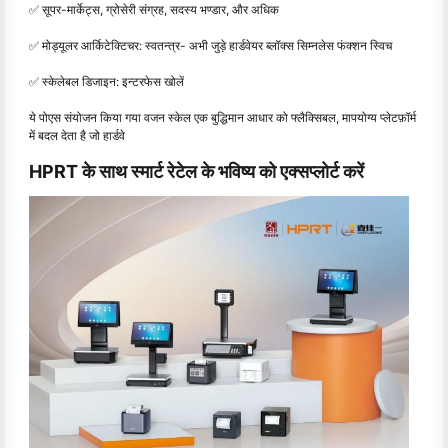
✅ सूपर-मार्केट्स, ग्रोसेरी संग्रह, सदस्य भण्डार, और अधिक
✅ मोड्यूलर आर्किटेक्टिचर: स्वतन्त्र- अभी जुड़े हार्डवेयर ब्लॉक्स सिम्नलेस फंक्शन स्विच
✅ स्केलेबल डिजाइन: इन्टरफेस खोलें
ये पोएस संयोजन किया गया वजन स्केल एक बुद्धिमान आधार को फ्लैक्सिबल, मापयोग्य प्लेटफ़ॉर्म
में बदल देता है जो हार्डवे
HPRT के साथ स्मार्ट रेटेल के भविष्य को एक्सप्लोर्ट करें