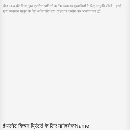
ईथरनेट किचन प्रिंटर्स के लिए मार्गदर्शकName
June 28, 2024
इथरनेट कुचन प्रिंटर्स के लिए वैश्विक बाजार को डिस्क करो, जो 2022 में 321.65M डॉलर में मूल्य
होता है और 2029 से 468.56M डॉलर तक पहुँचने की प केपी806 प्लूस जैसे शीर्षक, ट्रेंड्स, और
ऊपरी मॉडलों को एक्सप्लोर करें.