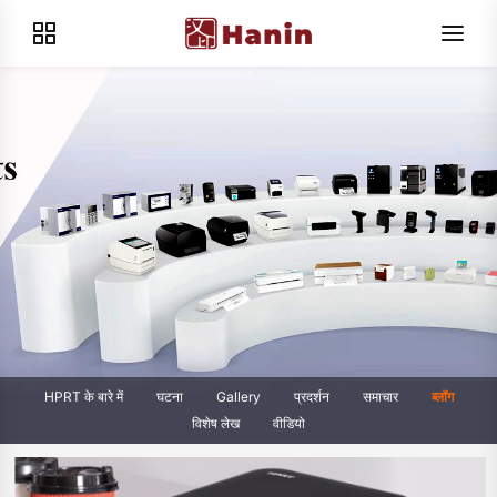
HPRT के बारे में
घटना
Gallery
प्रदर्शन
समाचार
ब्लॉग
विशेष लेख
वीडियो