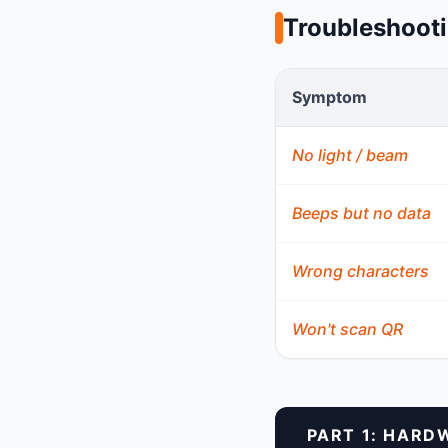
Troubleshoot
Symptom
No light / beam
Beeps but no data
Wrong characters
Won't scan QR
PART 1: HARD