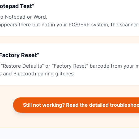
otepad Test”
to Notepad or Word.
 appears there but not in your POS/ERP system, the scanner 
Factory Reset”
 “Restore Defaults” or “Factory Reset” barcode from your m
s and Bluetooth pairing glitches.
Still not working? Read the detailed troublesho