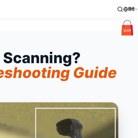
हिंदी
 Scanning?
eshooting Guide