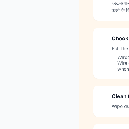
ब्लूटूथ/व
करने के ल
Check 
2
Pull the
Wired
Wirel
when
Clean 
3
Wipe dus