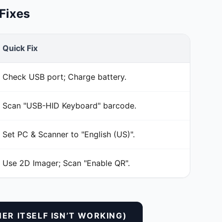
Fixes
Quick Fix
Check USB port; Charge battery.
Scan "USB-HID Keyboard" barcode.
Set PC & Scanner to "English (US)".
Use 2D Imager; Scan "Enable QR".
ER ITSELF ISN’T WORKING)