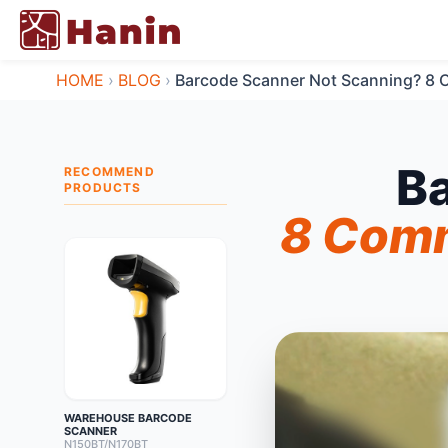
HOME
›
BLOG
›
Barcode Scanner Not Scanning? 8 
B
RECOMMEND
PRODUCTS
8 Comm
WAREHOUSE BARCODE
SCANNER
N150BT/N170BT