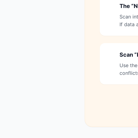
The “N
4
Scan in
If data
Scan “
5
Use the
conflict